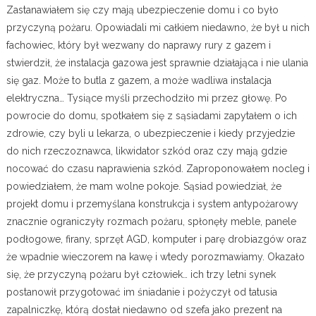
Zastanawiałem się czy mają ubezpieczenie domu i co było
przyczyną pożaru. Opowiadali mi całkiem niedawno, że był u nich
fachowiec, który był wezwany do naprawy rury z gazem i
stwierdził, że instalacja gazowa jest sprawnie działająca i nie ulania
się gaz. Może to butla z gazem, a może wadliwa instalacja
elektryczna… Tysiące myśli przechodziło mi przez głowę. Po
powrocie do domu, spotkałem się z sąsiadami zapytałem o ich
zdrowie, czy byli u lekarza, o ubezpieczenie i kiedy przyjedzie
do nich rzeczoznawca, likwidator szkód oraz czy mają gdzie
nocować do czasu naprawienia szkód. Zaproponowałem nocleg i
powiedziałem, że mam wolne pokoje. Sąsiad powiedział, że
projekt domu i przemyślana konstrukcja i system antypożarowy
znacznie ograniczyły rozmach pożaru, spłonęły meble, panele
podłogowe, firany, sprzęt AGD, komputer i parę drobiazgów oraz
że wpadnie wieczorem na kawę i wtedy porozmawiamy. Okazało
się, że przyczyną pożaru był człowiek… ich trzy letni synek
postanowił przygotować im śniadanie i pożyczył od tatusia
zapalniczkę, którą dostał niedawno od szefa jako prezent na