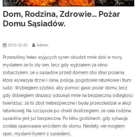
Dom, Rodzina, Zdrowie… Pożar
Domu Sąsiadów.
Dom
Rodzina
Zdrowie
2012-12-25
Admin
Przeraźliwy hałas wyjących syren obudził mnie dziś w nocy,
myślałem że to zły sen, lecz gdy wyjrzałem za okno
zobaczyłem, że u sąsiadów przed domem stoi straż pożarna,
która wyważyła drzwi i okna, policja, pogotowie ratunkowe i tłum
ludzi.
Wybiegłem szybko, aby pomóc gasić pożar domu, lecz
gdy dobiegłem strażacy odsunęli mnie na bezpieczną odległość
twierdząc, że to zbyt niebezpieczne i będę przeszkadzał w akcji
ratunkowej. Na szczęście po chwili dostrzegłem, że cała rodzina
sąsiadów jest już bezpieczna. Po kilku godzinach, gdy sytuacja
została opanowana wróciłem do domu. Niestety, nie mogłem
spać, myślami byłem z sąsiadami…