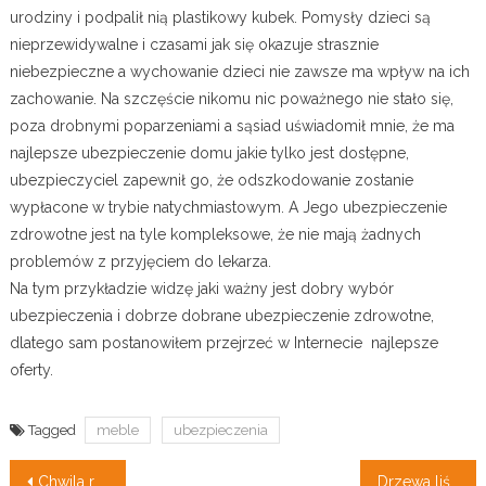
urodziny i podpalił nią plastikowy kubek. Pomysły dzieci są
nieprzewidywalne i czasami jak się okazuje strasznie
niebezpieczne a wychowanie dzieci nie zawsze ma wpływ na ich
zachowanie. Na szczęście nikomu nic poważnego nie stało się,
poza drobnymi poparzeniami a sąsiad uświadomił mnie, że ma
najlepsze ubezpieczenie domu jakie tylko jest dostępne,
ubezpieczyciel zapewnił go, że odszkodowanie zostanie
wypłacone w trybie natychmiastowym. A Jego ubezpieczenie
zdrowotne jest na tyle kompleksowe, że nie mają żadnych
problemów z przyjęciem do lekarza.
Na tym przykładzie widzę jaki ważny jest dobry wybór
ubezpieczenia i dobrze dobrane ubezpieczenie zdrowotne,
dlatego sam postanowiłem przejrzeć w Internecie najlepsze
oferty.
Tagged
meble
ubezpieczenia
Nawigacja
Chwila relaksu. Ogród zimowy.
Drzewa liściaste