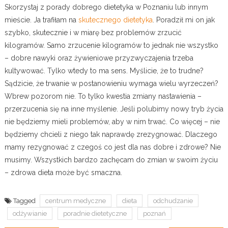
Skorzystaj z porady dobrego dietetyka w Poznaniu lub innym
mieście. Ja trafiłam na
skutecznego dietetyka
. Poradził mi on jak
szybko, skutecznie i w miarę bez problemów zrzucić
kilogramów. Samo zrzucenie kilogramów to jednak nie wszystko
– dobre nawyki oraz żywieniowe przyzwyczajenia trzeba
kultywować. Tylko wtedy to ma sens. Myślicie, że to trudne?
Sądzicie, że trwanie w postanowieniu wymaga wielu wyrzeczeń?
Wbrew pozorom nie. To tylko kwestia zmiany nastawienia –
przerzucenia się na inne myślenie. Jeśli polubimy nowy tryb życia
nie będziemy mieli problemów, aby w nim trwać. Co więcej – nie
będziemy chcieli z niego tak naprawdę zrezygnować. Dlaczego
mamy rezygnować z czegoś co jest dla nas dobre i zdrowe? Nie
musimy. Wszystkich bardzo zachęcam do zmian w swoim życiu
– zdrowa dieta może być smaczna.
Tagged
centrum medyczne
dieta
odchudzanie
odżywianie
poradnie dietetyczne
poznań