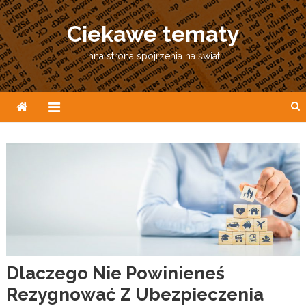
Skip
to
Ciekawe tematy
content
Inna strona spojrzenia na świat
Dlaczego Nie Powinieneś
Rezygnować Z Ubezpieczenia