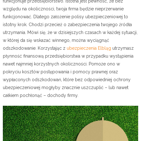
funkcjonuje przedsiębiorstwo. Istotna jest pewność, że bez
względu na okoliczności, twoja firma będzie nieprzerwanie
funkcjonować. Dlatego założenie polisy ubezpieczeniowej to
istotny krok. Chodzi przecież o zabezpieczenia twojego źródła
utrzymania. Mówi się, że w dzisiejszych czasach w każdej sytuacji,
w której da się wskazać winnego, można wyciągnąć
odszkodowanie. Korzystając z
ubezpieczenia Elbląg
utrzymasz
płynność finansową przedsiębiorstwa w przypadku wystąpienia
nawet najmniej korzystnych okoliczności. Pomoże ono w
pokryciu kosztów postępowania i pomocy prawnej oraz
wypłaconych odszkodowań, które bez odpowiedniej ochrony
ubezpieczeniowej mogłyby znacznie uszczuplić – lub nawet
całkiem pochłonąć – dochody firmy.