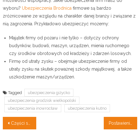
możliwości współpracy. Jakie ubezpieczenia firm masz do
wyboru?
Ubezpieczenia Brodnica
firmowe są bardzo
zróżnicowane ze względu na charakter danej branży i związane z
nią zagrożenia. Przykładowo ubezpieczyć możemy:
Majątek firmy od pożaru i nie tylko – dotyczy ochrony
budynków, budowli, maszyn, urządzeń, mienia ruchomego
czy środków obrotowych od kradzieży i zdarzeń losowych.
Firmę od utraty zysku – obejmuje ubezpieczenie firmy od
utraty zysku na skutek poważnej szkody majątkowej, a także
uszkodzenie maszyn/urządzeń.
Tagged
ubezpieczenia giżycko
ubezpieczenia grodzisk wielkopolski
ubezpieczenia inowrocław
ubezpieczenia kutno
Nawigacja
Części samochodowe – jak wybrać najlepsze?
Postawienie nowego budynku, w miejsce starego – Najpierw wyburzenie
wpisu