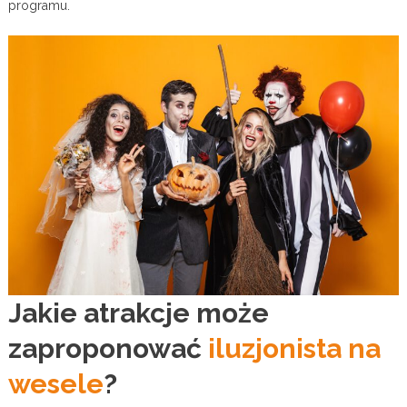
programu.
Jakie atrakcje może
zaproponować
iluzjonista na
wesele
?