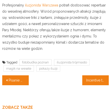
Profesjonalny
iluzjonista Warszawa
potrafi dostosować repertuar
do weselnej atmosfery. Wśród proponowanych atrakcji znajdują
się: widowiskowe triki z kartami, znikające przedmioty, iluzje z
udziałem gości, a nawet personalizowane sztuczki z imionami
Pary Młodej. Niektórzy oferują także iluzje z humorem, elementy
mentalizmu czy pokaz z wykorzystaniem ognia i dymu. To
wszystko buduje niezapomniany klimat i dostarcza tematów do
rozmów na wiele godzin.
Tagged
fotobudka poznań
iluzjonista trójmiasto
magik na wesele
pokazy iluzji
Nawigacja
Pisanie wniosków o dofinansowanie a usługi księgowe
Incentive travel – motywujące podróże służbowe
wpisu
ZOBACZ TAKŻE