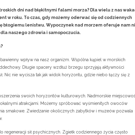
troskich dni nad błękitnymi falami morza? Dla wielu z nas waka
t w roku. To czas, gdy możemy oderwać się od codziennych
 się błogiemu lenistwu. Wypoczynek nad morzem oferuje nam n
i dla naszego zdrowia i samopoczucia.
m?
ą zbawienny wpływ na nasz organizm. Wspólna kąpiel w morskich
oddechowy. Długie spacery wzdłuż brzegu sprzyjają aktywności
 Nic nie wycisza tak jak widok horyzontu, gdzie niebo łączy się z
szerzenia swoich horyzontów kulturowych. Nadmorskie miejscowoś
 i lokalnymi atrakcjami. Możemy spróbować wyśmienitych owoców
nia smakowe. Zwiedzanie okolicznych zabytków i muzeów pozwala
w.
o regeneracji sił psychicznych. Zgiełk codziennego życia często