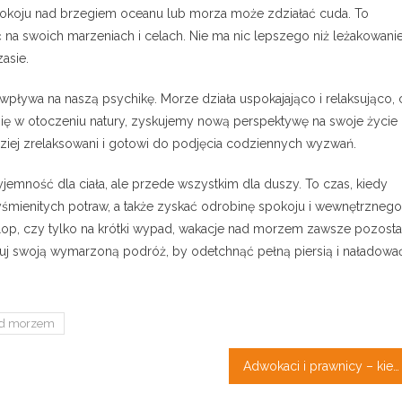
pokoju nad brzegiem oceanu lub morza może zdziałać cuda. To
na swoich marzeniach i celach. Nie ma nic lepszego niż leżakowani
asie.
ływa na naszą psychikę. Morze działa uspokajająco i relaksująco, 
się w otoczeniu natury, zyskujemy nową perspektywę na swoje życie 
ziej zrelaksowani i gotowi do podjęcia codziennych wyzwań.
mność dla ciała, ale przede wszystkim dla duszy. To czas, kiedy
mienitych potraw, a także zyskać odrobinę spokoju i wewnętrznego
rlop, czy tylko na krótki wypad, wakacje nad morzem zawsze pozost
uj swoją wymarzoną podróż, by odetchnąć pełną piersią i naładowa
ad morzem
Adwokaci i prawnicy – kiedy ich potrzebujemy?