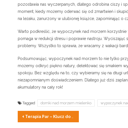
pozostawia nas wyczerpanych, dlatego odrobina ciszy i s
moment, kiedy możemy oderwać się od zmartwień i skupić 
na leżaku, zanurzony w ulubionej książce, zapominając o cz
Warto podkreślić, że wypoczynek nad morzem korzystnie wp
pomaga w redukcji stresu i poprawie nastroju. Wyciszając 
problemy. Wszystko to sprawia, że wracamy z wakacji bard
Podsumowując, wypoczynek nad morzem to nie tylko przyje
możemy odkryć piękno natury, delektować się smakiem wyś
spokoju. Bez względu na to, czy wybieramy się na długi u
niezapomnianym doświadczeniem. Dlatego już dziś zaplan
akumulatory na cały rok!
Tagged
domki nad morzem mielenko
wypoczynek n
Nawigacja
Terapia Par – Klucz do Harmonii i Silnego Związku
wpisu