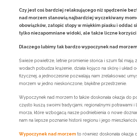
Czy jest coś bardziej relaksującego niż spędzenie bez
nad morzem stanowią najbardziej wyczekiwany momen
obowiązków, zatopić stopy w miękkim piasku i oddać
tylko niezapomniane widoki, ale także liczne korzyśc
Dlaczego lubimy tak bardzo wypoczynek nad morze
Świeże powietrze, letnie promienie słońca i szum fal maj
wodach pobudza krążenie, działa kojąco na skórę i układ 
fizycznej, a jednocześnie pozwalają nam zrelaksować umysł.
morzem w jedno nieskończone, błękitne przestrzenie.
Wypoczynek nad morzem to także doskonała okazja do po
często kuszą swoimi tradycjami, regionalnymi potrawami
morza, które wzbogacą nasze podniebienia o nowe dozna
nam na lepsze poznanie historii regionu i jego mieszkańcó
Wypoczynek nad morzem
to również doskonała okazja d