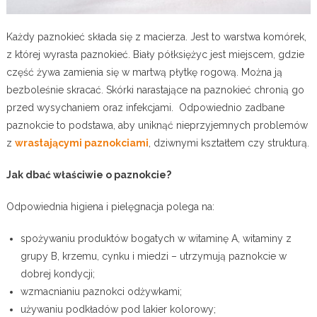
Każdy paznokieć składa się z macierza. Jest to warstwa komórek,
z której wyrasta paznokieć. Biały półksiężyc jest miejscem, gdzie
część żywa zamienia się w martwą płytkę rogową. Można ją
bezboleśnie skracać. Skórki narastające na paznokieć chronią go
przed wysychaniem oraz infekcjami. Odpowiednio zadbane
paznokcie to podstawa, aby uniknąć nieprzyjemnych problemów
z
wrastającymi paznokciami
, dziwnymi kształtem czy strukturą.
Jak dbać właściwie o paznokcie?
Odpowiednia higiena i pielęgnacja polega na:
spożywaniu produktów bogatych w witaminę A, witaminy z
grupy B, krzemu, cynku i miedzi – utrzymują paznokcie w
dobrej kondycji;
wzmacnianiu paznokci odżywkami;
używaniu podkładów pod lakier kolorowy;