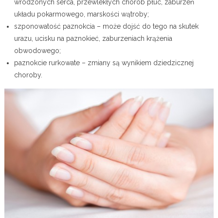
wrodzonych serca, przewlekłych chorób płuc, zaburzeń
układu pokarmowego, marskości wątroby;
szponowatość paznokcia – może dojść do tego na skutek
urazu, ucisku na paznokieć, zaburzeniach krążenia
obwodowego;
paznokcie rurkowate – zmiany są wynikiem dziedzicznej
choroby.