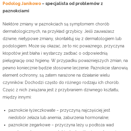
Podolog Janikowo
– specjalista od problemów z
paznokciami
Niektóre zmiany w paznokciach są symptomem chorób
dermatologicznych, na przykład grzybicy. Jeśli zauważasz
dziwne, nietypowe zmiany, skontaktuj się z dermatologiem lub
podologiem. Może się okazać, że to nic poważnego, przyczyna
kłopotów jest błaha i wystarczy zadbać o odpowiednią
pielęgnację oraz higienę. W przypadku poważniejszych zmian, na
pewno koniecznie będzie stosowne leczenie. Paznokcie stanowią
element ochronny, są zatem narażone na działanie wielu
czynników. Dochodzi często do różnego rodzaju ich chorób.
Część z nich związana jest z przybraniem dziwnego kształtu,
między innymi:
paznokcie łyżeczkowate – przyczyną najczęściej jest
niedobór żelaza lub anemia, zaburzenia hormonalne;
paznokcie zegarkowe – przyczyna leży u podłoża wad