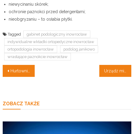
niewycinaniu skórek;
ochronie paznokci przed detergentami;
nieobgryzaniu – to osłabia płytki.
Tagged
gabinet podologiczny inowrocław
indywidualne wkładki ortopedyczne inowrocław
ortopodologia inowrocław
podolog janikowo
wrastające paznokcie inowrocław
Nawigacja
Hurtownia zniczy – wkłady i znicze najlepszej jakości
Urządź mieszkanie swoich marzeń!
wpisu
ZOBACZ TAKŻE