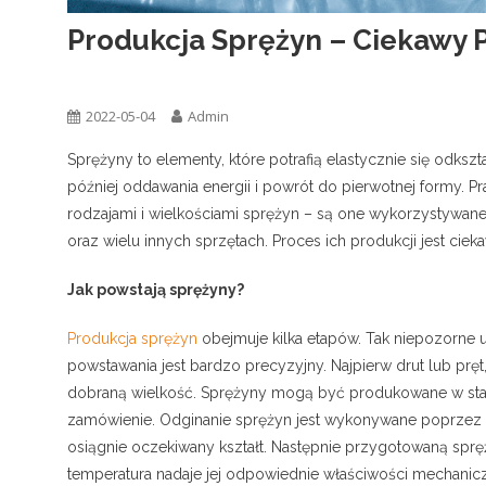
Produkcja Sprężyn – Ciekawy 
Ogólna
2022-05-04
Admin
Sprężyny to elementy, które potrafią elastycznie się odksz
później oddawania energii i powrót do pierwotnej formy. 
rodzajami i wielkościami sprężyn – są one wykorzystywan
oraz wielu innych sprzętach. Proces ich produkcji jest ci
Jak powstają sprężyny?
Produkcja sprężyn
obejmuje kilka etapów. Tak niepozorne u
powstawania jest bardzo precyzyjny. Najpierw drut lub prę
dobraną wielkość. Sprężyny mogą być produkowane w stan
zamówienie. Odginanie sprężyn jest wykonywane poprzez s
osiągnie oczekiwany kształt. Następnie przygotowaną spr
temperatura nadaje jej odpowiednie właściwości mechani