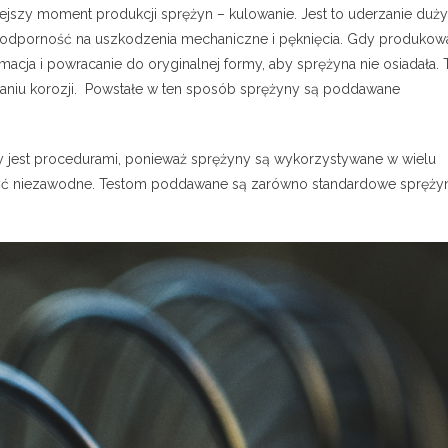
niejszy moment produkcji sprężyn – kulowanie. Jest to uderzanie duż
j odporność na uszkodzenia mechaniczne i pęknięcia. Gdy produkow
macja i powracanie do oryginalnej formy, aby sprężyna nie osiadała. 
aniu korozji. Powstałe w ten sposób sprężyny są poddawane
 jest procedurami, ponieważ sprężyny są wykorzystywane w wielu
 być niezawodne. Testom poddawane są zarówno standardowe sprężyn