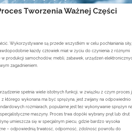
Proces Tworzenia Ważnej Części
tałcić. Wykorzystywane są przede wszystkim w celu pochłaniania siły,
Prawdopodobnie każdy człowiek miał w życiu do czynienia z różnymi
e w produkcji samochodów, mebli, zabawek, urządzeń elektroniczny
ekawym zagadnieniem.
rządzenie spełnia wiele istotnych funkcji, w związku z czym proces j
t, z którego wykonana ma być sprężyna, jest zwijany na odpowiednio
dardowych rozmiarach, popularne jest też wykonywanie sprężyn n
pecjalistyczne maszyny. Proces trwa dopóki wybrany pręt lub drut
ężynę umieszcza się w specjalnym piecu, gdzie bardzo wysoka
czne – odpowiednią trwałość, odporność, zdolność powrotu do