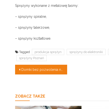
Sprężyny wykonane z metalowej taśmy:
– sprężyny spiralne,
– sprężyny talerzowe,
– sprężyny kształtowe.
Tagged
produkcja sprężyn
sprężyny do elektroniki
sprężyny Poznań
Nawigacja
Domki bez pozwolenia na budowę – System modułowy
wpisu
ZOBACZ TAKŻE