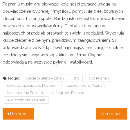
Poznaniu musimy w pierwszej kolejności zwracać uwagę na
doświadczenie wybranej firmy: ilość pomyślnie zrealizowanych
zleceń oraz historię spółki. Bardzo istotne jest też doświadczenie
oraz wiedza pracowników firmy. Osoby zatrudnione w
najlepszych przedsiębiorstwach to świetni specjaliści. Wykonują
każde zlecenie z pełnym, prawdziwym zaangażowaniem. Są
odpowiedzialni za każdą, nawet najmniejszą realizację – chętnie
też dzielą się swoją wiedzą z klientami firmy. Chętnie
odpowiadają na wszystkie pytania i wątpliwości.
Tagged
cięcie drutem Poznań
cnc
cnc Poznań
elektrodrążenie cnc Poznań
frezowanie cnc Poznań
toczenie cnc Poznań
usługi cnc Poznań
wiercenie cnc Poznań
Nawigacja
Dzień, w którym zmieniło się moje życie.
Trener personalny – czym się zajmuje?
wpisu