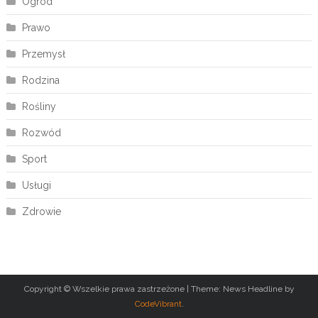
Ogród
Prawo
Przemysł
Rodzina
Rośliny
Rozwód
Sport
Usługi
Zdrowie
Copyright © Wszelkie prawa zastrzeżone
|
Theme: News Headline by
CodeVibrant
.