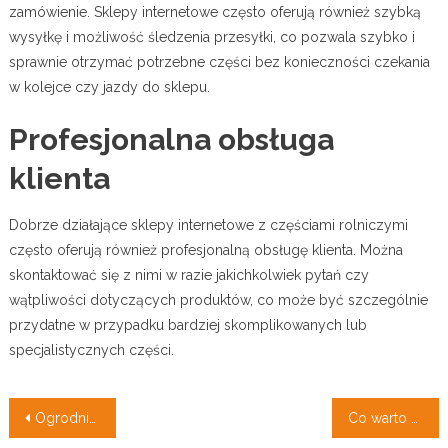
zamówienie. Sklepy internetowe często oferują również szybką
wysyłkę i możliwość śledzenia przesyłki, co pozwala szybko i
sprawnie otrzymać potrzebne części bez konieczności czekania
w kolejce czy jazdy do sklepu.
Profesjonalna obsługa
klienta
Dobrze działające sklepy internetowe z częściami rolniczymi
często oferują również profesjonalną obsługę klienta. Można
skontaktować się z nimi w razie jakichkolwiek pytań czy
wątpliwości dotyczących produktów, co może być szczególnie
przydatne w przypadku bardziej skomplikowanych lub
specjalistycznych części.
Nawigacja
Ogrodnik – Twórca zielonych przestrzeni
Co warto wiedzieć o komorniku sądowym? Prawa komornika i sytuacja dłużnika