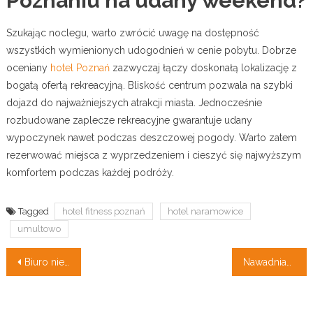
Poznaniu na udany weekend?
Szukając noclegu, warto zwrócić uwagę na dostępność
wszystkich wymienionych udogodnień w cenie pobytu. Dobrze
oceniany
hotel Poznań
zazwyczaj łączy doskonałą lokalizację z
bogatą ofertą rekreacyjną. Bliskość centrum pozwala na szybki
dojazd do najważniejszych atrakcji miasta. Jednocześnie
rozbudowane zaplecze rekreacyjne gwarantuje udany
wypoczynek nawet podczas deszczowej pogody. Warto zatem
rezerwować miejsca z wyprzedzeniem i cieszyć się najwyższym
komfortem podczas każdej podróży.
Tagged
hotel fitness poznań
hotel naramowice
umultowo
Nawigacja
Biuro nieruchomości – Wsparcie w sprzedaży nieruchomości
Nawadnianie ogrodów – Piękna zieleń bez wysiłku
wpisu