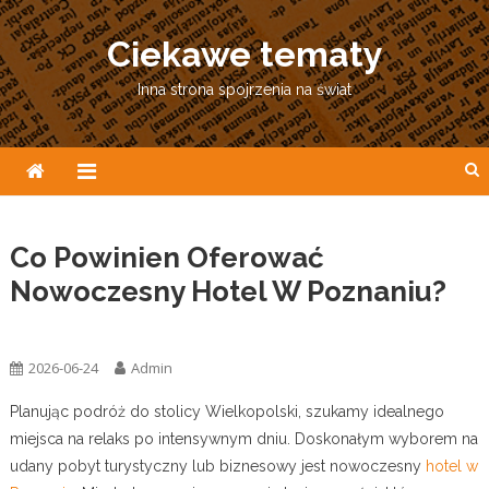
Skip
to
Ciekawe tematy
content
Inna strona spojrzenia na świat
Co Powinien Oferować
Nowoczesny Hotel W Poznaniu?
Ogólna
2026-06-24
Admin
Planując podróż do stolicy Wielkopolski, szukamy idealnego
miejsca na relaks po intensywnym dniu. Doskonałym wyborem na
udany pobyt turystyczny lub biznesowy jest nowoczesny
hotel w