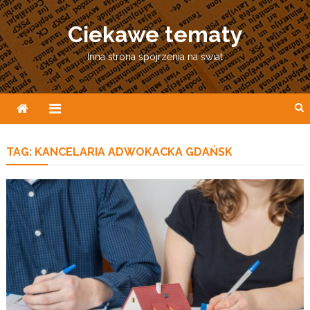
Skip
to
Ciekawe tematy
content
Inna strona spojrzenia na świat
TAG:
KANCELARIA ADWOKACKA GDAŃSK