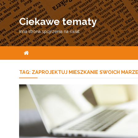
Skip
to
Ciekawe tematy
content
Inna strona spojrzenia na świat
TAG:
ZAPROJEKTUJ MIESZKANIE SWOICH MARZ