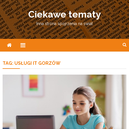
Skip
to
Ciekawe tematy
content
Inna strona spojrzenia na świat
TAG:
USŁUGI IT GORZÓW