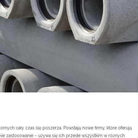
rnych cały czas się poszerza. Powstają nowe firmy, które oferują
kie zastosowanie – używa się ich przede wszystkim w różnych