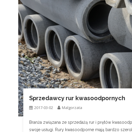
Sprzedawcy rur kwasoodpornych
2017-03-02
Malgorzata
Branża związana ze sprzedażą rur i prętów kwasoodpo
swoje usługi. Rury kwasoodporne mają bardzo szero