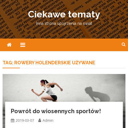
Skip
to
Ciekawe tematy
content
Inna strona spojrzenia na świat
TAG:
ROWERY HOLENDERSKIE UŻYWANE
Powrót do wiosennych sportów!
2019-03-07
Admin