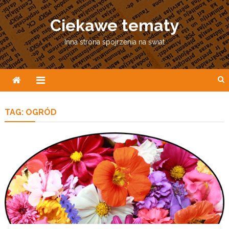
Skip
to
Ciekawe tematy
content
Inna strona spojrzenia na świat
TAG:
OGRÓD