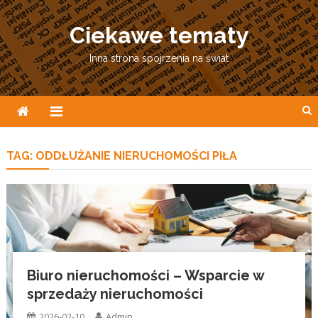
Skip
to
Ciekawe tematy
content
Inna strona spojrzenia na świat
TAG:
ODDŁUŻANIE NIERUCHOMOŚCI PIŁA
Biuro nieruchomości – Wsparcie w
sprzedaży nieruchomości
2026-02-10
Admin