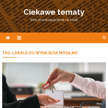
Skip
to
Ciekawe tematy
content
Inna strona spojrzenia na świat
TAG:
LOKALE DO WYNAJĘCIA MOGILNO