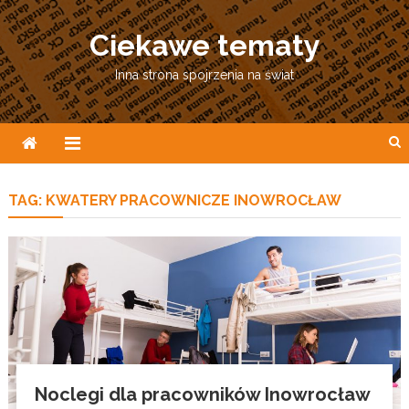
Skip
to
Ciekawe tematy
content
Inna strona spojrzenia na świat
TAG:
KWATERY PRACOWNICZE INOWROCŁAW
Noclegi dla pracowników Inowrocław