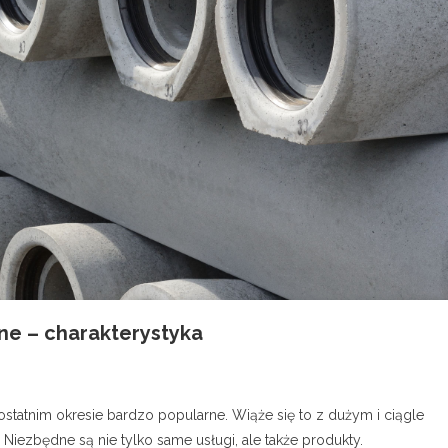
ne – charakterystyka
 ostatnim okresie bardzo popularne. Wiąże się to z dużym i ciągle
iezbędne są nie tylko same usługi, ale także produkty.