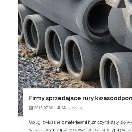
Firmy sprzedające rury kwasoodpor
2016-07-30
Malgorzata
Usługi związane z materiałami hutniczymi stały się w
wzrastającym zapotrzebowaniem na tego typu prace. N