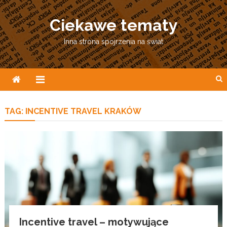
Skip
to
Ciekawe tematy
content
Inna strona spojrzenia na świat
TAG:
INCENTIVE TRAVEL KRAKÓW
Incentive travel – motywujące