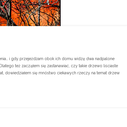
ienia… i gdy przejeżdżam obok ich domu widzę dwa nadpalone
latego też zacząłem się zastanawiać, czy takie drzewo liściaste
emat, dowiedziałem się mnóstwo ciekawych rzeczy na temat drzew