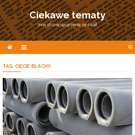
Skip
to
Ciekawe tematy
content
Inna strona spojrzenia na świat
TAG:
CIĘCIE BLACHY