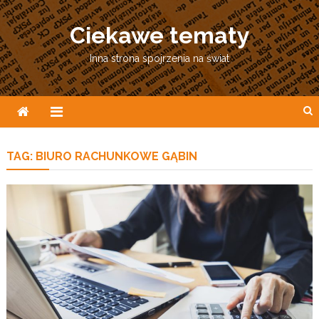
Skip
to
Ciekawe tematy
content
Inna strona spojrzenia na świat
TAG:
BIURO RACHUNKOWE GĄBIN