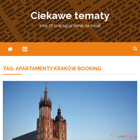
Skip
to
Ciekawe tematy
content
Inna strona spojrzenia na świat
TAG:
APARTAMENTY KRAKÓW BOOKING